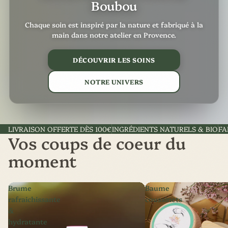
Boubou
Chaque soin est inspiré par la nature et fabriqué à la
main dans notre atelier en Provence.
DÉCOUVRIR LES SOINS
NOTRE UNIVERS
LIVRAISON OFFERTE DÈS 100€
INGRÉDIENTS NATURELS & BIO
FA
Vos coups de coeur du
moment
Brume
Baume
rafraichissante
coussinets
&
hydratante