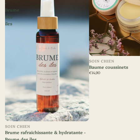
-
Brume
des
îles
SOIN CHIEN
Baume coussinets
€14,90
Nouveauté
SOIN CHIEN
Brume rafraichissante & hydratante -
Brume des îles