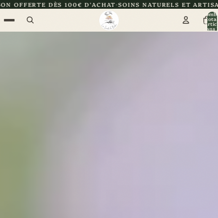
0€ D'ACHAT
SOINS NATURELS ET ARTISANAUX
CERTIFIÉE Z
Nomb
total
d’artic
dans l
panier: