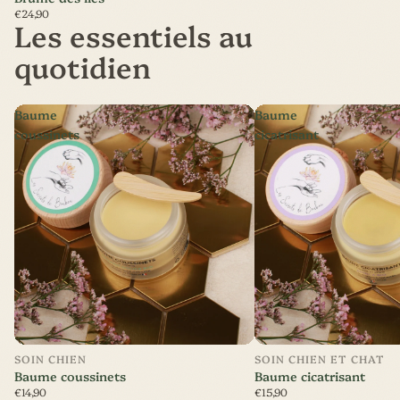
€24,90
Les essentiels au
quotidien
Baume
Baume
coussinets
cicatrisant
SOIN CHIEN
SOIN CHIEN ET CHAT
Baume coussinets
Baume cicatrisant
€14,90
€15,90