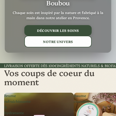
Boubou
Chaque soin est inspiré par la nature et fabriqué à la
main dans notre atelier en Provence.
DÉCOUVRIR LES SOINS
NOTRE UNIVERS
LIVRAISON OFFERTE DÈS 100€
INGRÉDIENTS NATURELS & BIO
FA
Vos coups de coeur du
moment
Brume
Baume
rafraichissante
coussinets
&
hydratante