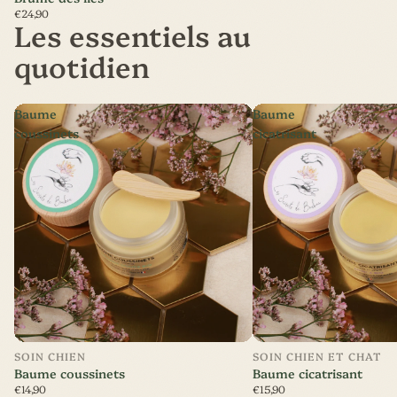
€24,90
Les essentiels au
quotidien
Baume
Baume
coussinets
cicatrisant
SOIN CHIEN
SOIN CHIEN ET CHAT
Baume coussinets
Baume cicatrisant
€14,90
€15,90