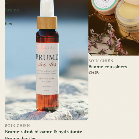
-
Brume
des
îles
SOIN CHIEN
Baume coussinets
€14,90
Nouveauté
SOIN CHIEN
Brume rafraichissante & hydratante -
Brume des îles