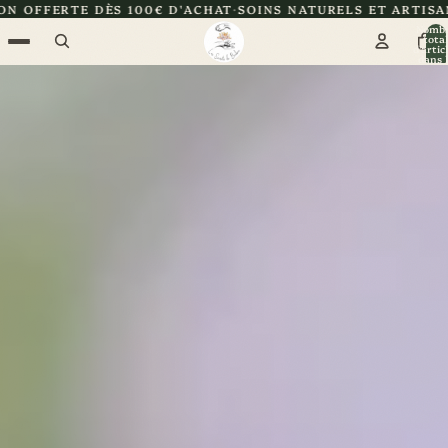
00€ D'ACHAT
SOINS NATURELS ET ARTISANAUX
CERTIFIÉE 
Nomb
total
d’artic
dans l
panier: