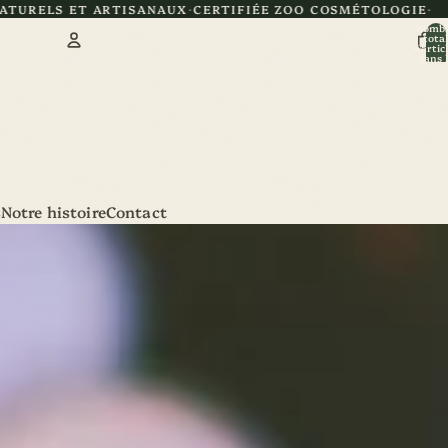
NAUX
CERTIFIÉE ZOO COSMÉTOLOGIE
Nomb
total
d’artic
dans l
panier:
Compte
Autres options de connexion
Commandes
Profil
s
Notre histoire
Contact