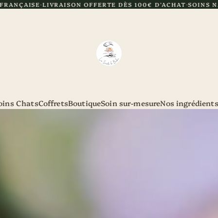
N OFFERTE DÈS 100€ D'ACHAT
SOINS NATURELS ET ARTISA
oins Chats
Coffrets
Boutique
Soin sur-mesure
Nos ingrédient