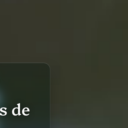
S
s de