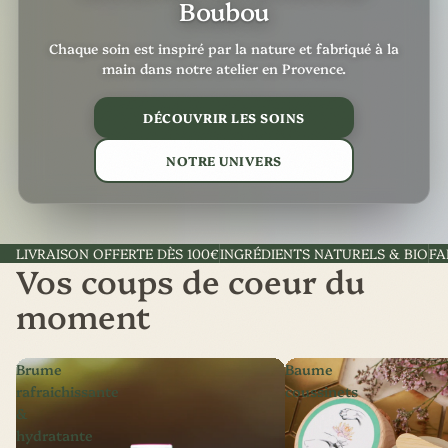
Boubou
Chaque soin est inspiré par la nature et fabriqué à la
main dans notre atelier en Provence.
DÉCOUVRIR LES SOINS
NOTRE UNIVERS
LIVRAISON OFFERTE DÈS 100€
INGRÉDIENTS NATURELS & BIO
FA
Vos coups de coeur du
moment
Brume
Baume
rafraichissante
coussinets
&
hydratante