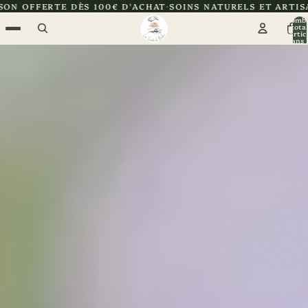
100€ D'ACHAT
SOINS NATURELS ET ARTISANAUX
CERTIFIÉE 
Nomb
total
d’artic
dans l
panier: