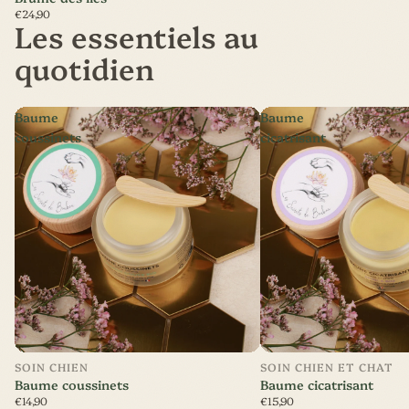
€24,90
Les essentiels au
quotidien
Baume
Baume
coussinets
cicatrisant
SOIN CHIEN
SOIN CHIEN ET CHAT
Baume coussinets
Baume cicatrisant
€14,90
€15,90