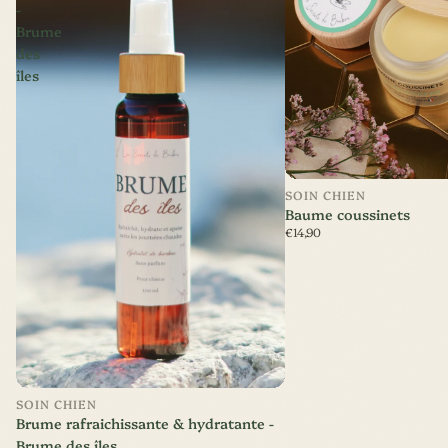
-
Brume
des
îles
SOIN CHIEN
Baume coussinets
€14,90
Nouveauté
SOIN CHIEN
Brume rafraichissante & hydratante -
Brume des îles