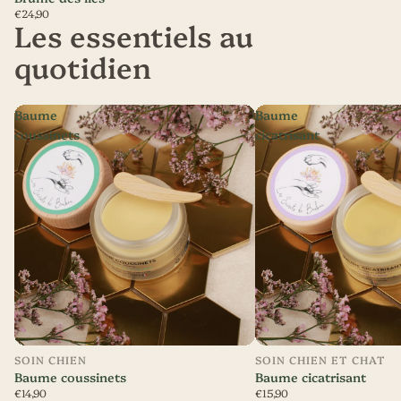
€24,90
Les essentiels au
quotidien
Baume
Baume
coussinets
cicatrisant
SOIN CHIEN
SOIN CHIEN ET CHAT
Baume coussinets
Baume cicatrisant
€14,90
€15,90