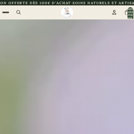
00€ D'ACHAT
SOINS NATURELS ET ARTISANAUX
CERTIFIÉE 
Nomb
total
d’artic
dans l
panier: