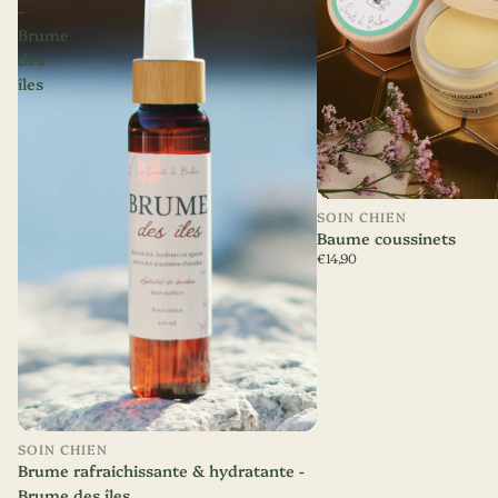
-
Brume
des
îles
SOIN CHIEN
Baume coussinets
€14,90
Nouveauté
SOIN CHIEN
Brume rafraichissante & hydratante -
Brume des îles