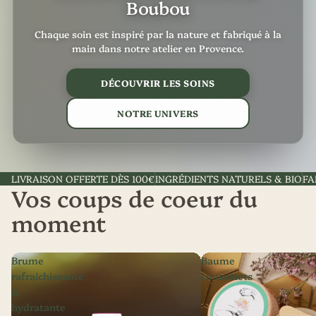
Boubou
Chaque soin est inspiré par la nature et fabriqué à la
main dans notre atelier en Provence.
DÉCOUVRIR LES SOINS
NOTRE UNIVERS
LIVRAISON OFFERTE DÈS 100€
INGRÉDIENTS NATURELS & BIO
FA
Vos coups de coeur du
moment
Brume
Baume
rafraichissante
coussinets
&
hydratante