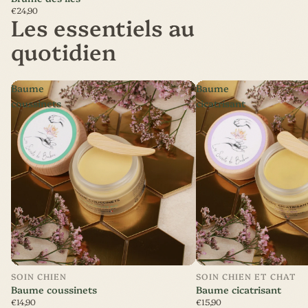
€24,90
Les essentiels au
quotidien
Baume
Baume
coussinets
cicatrisant
SOIN CHIEN
SOIN CHIEN ET CHAT
Baume coussinets
Baume cicatrisant
€14,90
€15,90