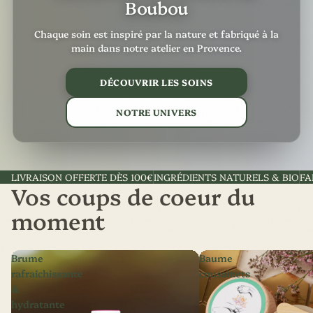
Boubou
Chaque soin est inspiré par la nature et fabriqué à la
main dans notre atelier en Provence.
DÉCOUVRIR LES SOINS
NOTRE UNIVERS
LIVRAISON OFFERTE DÈS 100€
INGRÉDIENTS NATURELS & BIO
FA
Vos coups de coeur du
moment
Brume
Baume
rafraichissante
coussinets
&
hydratante