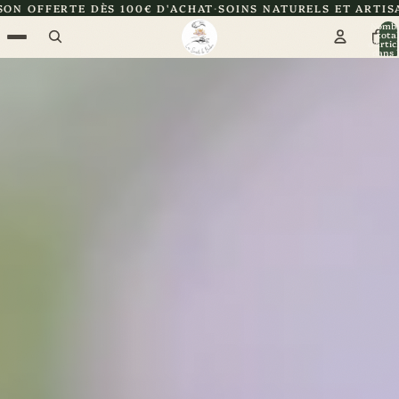
00€ D'ACHAT
SOINS NATURELS ET ARTISANAUX
CERTIFIÉE 
Nomb
total
d’artic
dans l
panier: