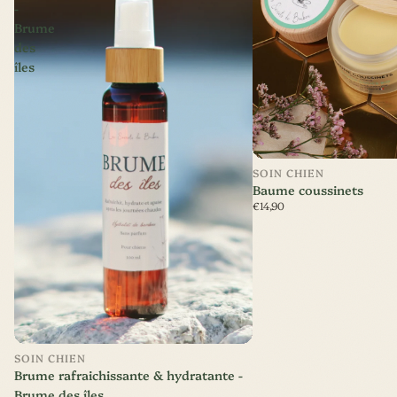
-
Brume
des
îles
SOIN CHIEN
Baume coussinets
€14,90
Nouveauté
SOIN CHIEN
Brume rafraichissante & hydratante -
Brume des îles