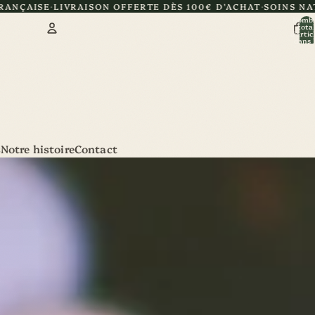
SON OFFERTE DÈS 100€ D'ACHAT
SOINS NATURELS ET ARTIS
Nomb
total
d’artic
dans l
panier:
Compte
Autres options de connexion
Commandes
Profil
s
Notre histoire
Contact