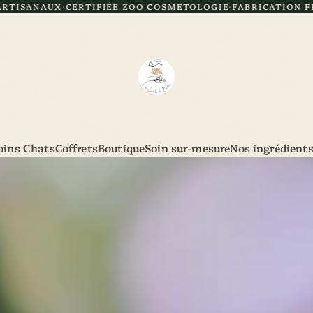
IFIÉE ZOO COSMÉTOLOGIE
FABRICATION FRANÇAISE
LIVRAI
oins Chats
Coffrets
Boutique
Soin sur-mesure
Nos ingrédient