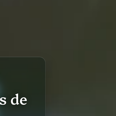
S
s de