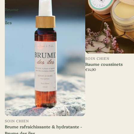
-
Brume
des
îles
SOIN CHIEN
Baume coussinets
€14,90
Nouveauté
SOIN CHIEN
Brume rafraichissante & hydratante -
Brume des îles