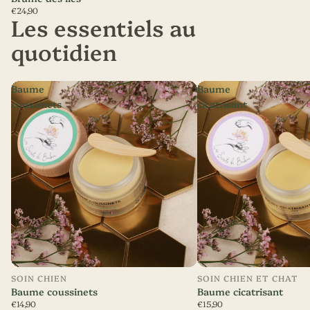
€24,90
Les essentiels au
quotidien
Baume
Baume
coussinets
cicatrisant
SOIN CHIEN
SOIN CHIEN ET CHAT
Baume coussinets
Baume cicatrisant
€14,90
€15,90