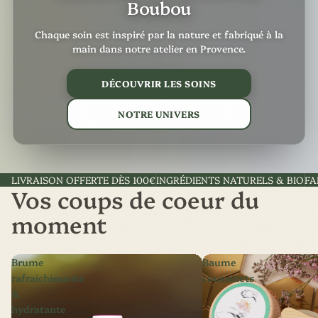
Boubou
Chaque soin est inspiré par la nature et fabriqué à la
main dans notre atelier en Provence.
DÉCOUVRIR LES SOINS
NOTRE UNIVERS
LIVRAISON OFFERTE DÈS 100€
INGRÉDIENTS NATURELS & BIO
FA
Vos coups de coeur du
moment
Brume
Baume
rafraichissante
coussinets
&
hydratante