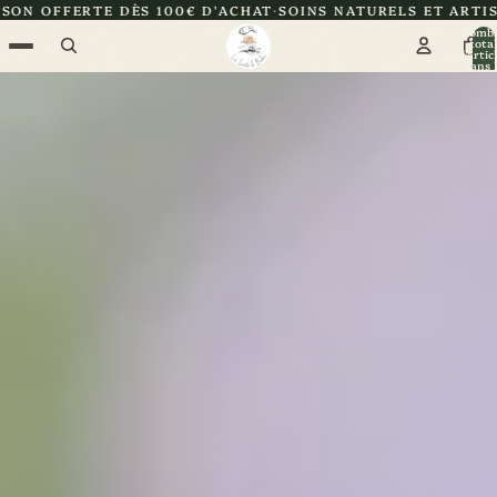
100€ D'ACHAT
SOINS NATURELS ET ARTISANAUX
CERTIFIÉE
Nomb
total
d’artic
dans l
panier: