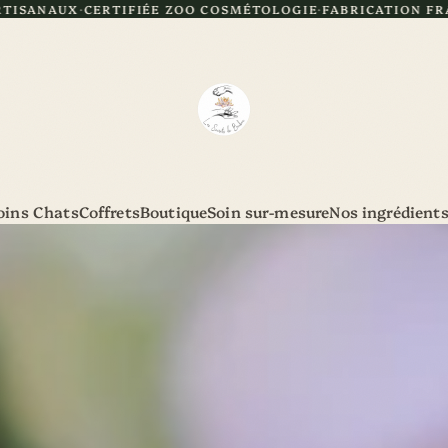
FIÉE ZOO COSMÉTOLOGIE
FABRICATION FRANÇAISE
LIVRAIS
oins Chats
Coffrets
Boutique
Soin sur-mesure
Nos ingrédient