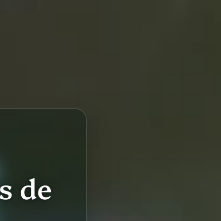
S
s de