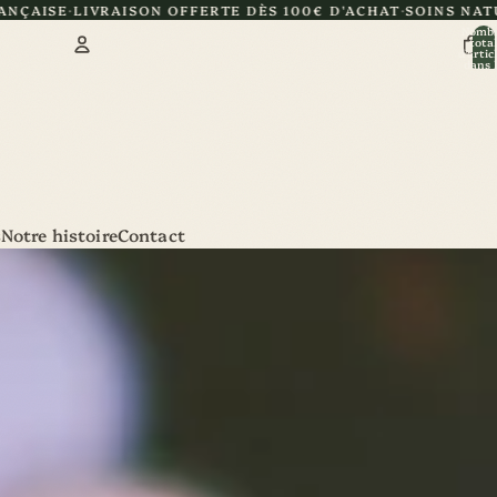
ON OFFERTE DÈS 100€ D'ACHAT
SOINS NATURELS ET ARTISA
Nomb
total
d’artic
dans l
panier:
Compte
Autres options de connexion
Commandes
Profil
s
Notre histoire
Contact