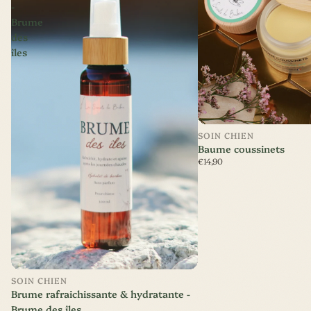
-
Brume
des
îles
SOIN CHIEN
Baume coussinets
€14,90
Nouveauté
SOIN CHIEN
Brume rafraichissante & hydratante -
Brume des îles