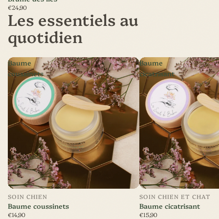
€24,90
Les essentiels au
quotidien
Baume
Baume
coussinets
cicatrisant
SOIN CHIEN
SOIN CHIEN ET CHAT
Baume coussinets
Baume cicatrisant
€14,90
€15,90