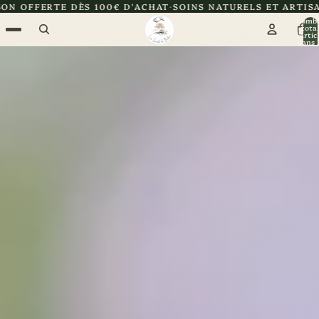
100€ D'ACHAT
SOINS NATURELS ET ARTISANAUX
CERTIFIÉE 
Nomb
total
d’artic
dans l
panier: