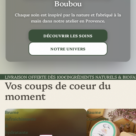
Boubou
Chaque soin est inspiré par la nature et fabriqué à la
main dans notre atelier en Provence.
DÉCOUVRIR LES SOINS
NOTRE UNIVERS
LIVRAISON OFFERTE DÈS 100€
INGRÉDIENTS NATURELS & BIO
FA
Vos coups de coeur du
moment
Brume
Baume
rafraichissante
coussinets
&
hydratante