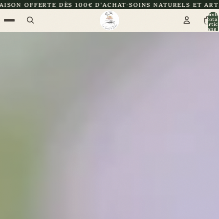
S 100€ D'ACHAT
SOINS NATURELS ET ARTISANAUX
CERTIFIÉ
Nomb
total
d’artic
dans l
panier: