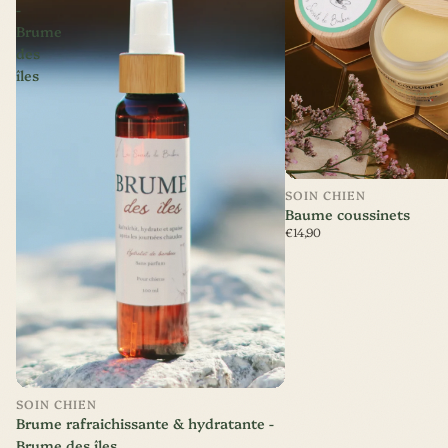
-
Brume
des
îles
SOIN CHIEN
Baume coussinets
€14,90
Nouveauté
SOIN CHIEN
Brume rafraichissante & hydratante -
Brume des îles