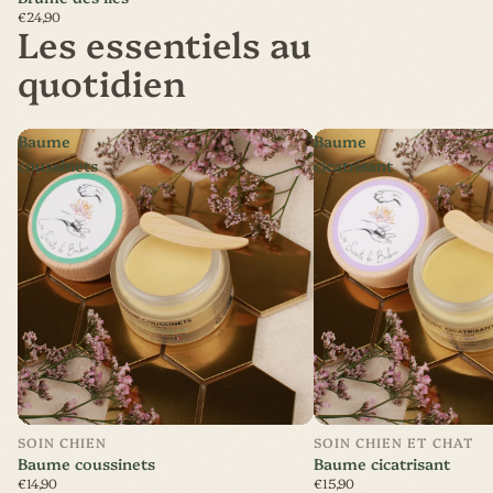
€24,90
Les essentiels au
quotidien
Baume
Baume
coussinets
cicatrisant
SOIN CHIEN
SOIN CHIEN ET CHAT
Baume coussinets
Baume cicatrisant
€14,90
€15,90