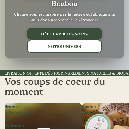
Boubou
Chaque soin est inspiré par la nature et fabriqué à la
main dans notre atelier en Provence.
DÉCOUVRIR LES SOINS
NOTRE UNIVERS
LIVRAISON OFFERTE DÈS 100€
INGRÉDIENTS NATURELS & BIO
FA
Vos coups de coeur du
moment
Brume
Baume
rafraichissante
coussinets
&
hydratante