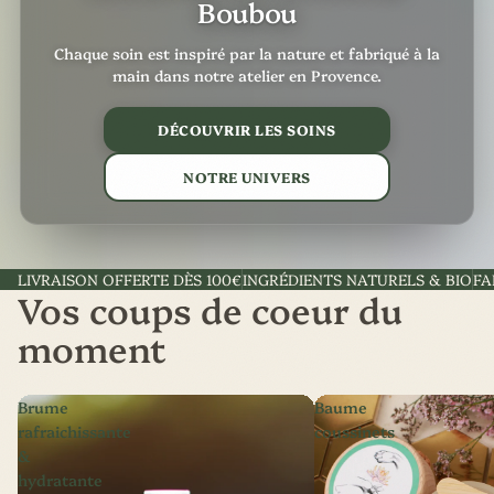
Boubou
Chaque soin est inspiré par la nature et fabriqué à la
main dans notre atelier en Provence.
DÉCOUVRIR LES SOINS
NOTRE UNIVERS
LIVRAISON OFFERTE DÈS 100€
INGRÉDIENTS NATURELS & BIO
FA
Vos coups de coeur du
moment
Brume
Baume
rafraichissante
coussinets
&
hydratante