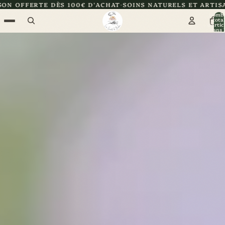
00€ D'ACHAT
SOINS NATURELS ET ARTISANAUX
CERTIFIÉE 
Nomb
total
d’artic
dans l
panier: