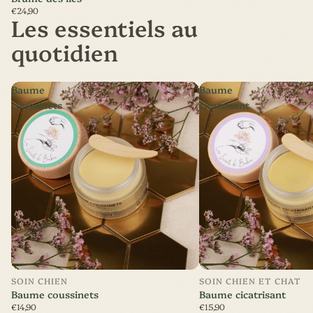
€24,90
Les essentiels au
quotidien
Baume
Baume
coussinets
cicatrisant
SOIN CHIEN
SOIN CHIEN ET CHAT
Baume coussinets
Baume cicatrisant
€14,90
€15,90