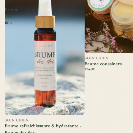
-
Brume
des
îles
SOIN CHIEN
Baume coussinets
€14,90
Nouveauté
SOIN CHIEN
Brume rafraichissante & hydratante -
Brume des îles