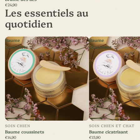
€24,90
Les essentiels au
quotidien
Baume
Baume
coussinets
cicatrisant
SOIN CHIEN
SOIN CHIEN ET CHAT
Baume coussinets
Baume cicatrisant
€14,90
€15,90