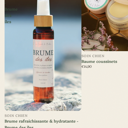
-
Brume
des
îles
SOIN CHIEN
Baume coussinets
€14,90
Nouveauté
SOIN CHIEN
Brume rafraichissante & hydratante -
Brume des îles