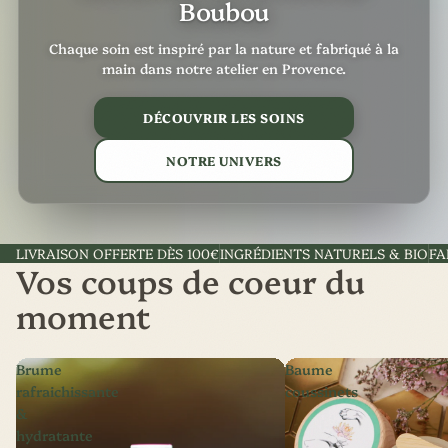
Boubou
Chaque soin est inspiré par la nature et fabriqué à la
main dans notre atelier en Provence.
DÉCOUVRIR LES SOINS
NOTRE UNIVERS
LIVRAISON OFFERTE DÈS 100€
INGRÉDIENTS NATURELS & BIO
FA
Vos coups de coeur du
moment
Brume
Baume
rafraichissante
coussinets
&
hydratante