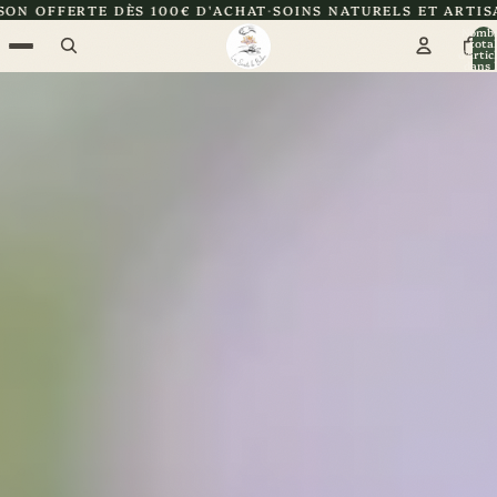
0€ D'ACHAT
SOINS NATURELS ET ARTISANAUX
CERTIFIÉE Z
Nomb
total
d’artic
dans l
panier: